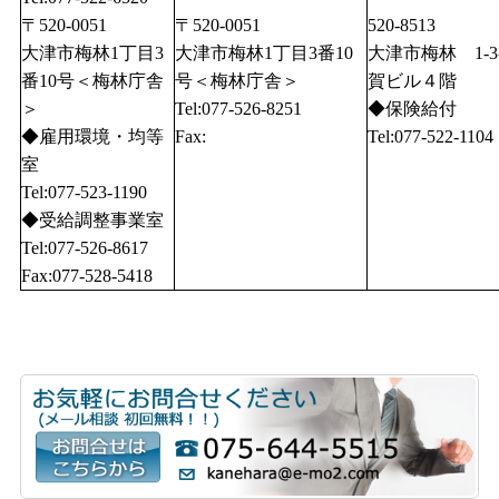
〒520-0051
〒520-0051
520-8513
大津市梅林1丁目3
大津市梅林1丁目3番10
大津市梅林 1-3
番10号＜梅林庁舎
号＜梅林庁舎＞
賀ビル４階
＞
Tel:077-526-8251
◆保険給付
◆雇用環境・均等
Fax:
Tel:077-522-1104
室
Tel:077-523-1190
◆受給調整事業室
Tel:077-526-8617
Fax:077-528-5418