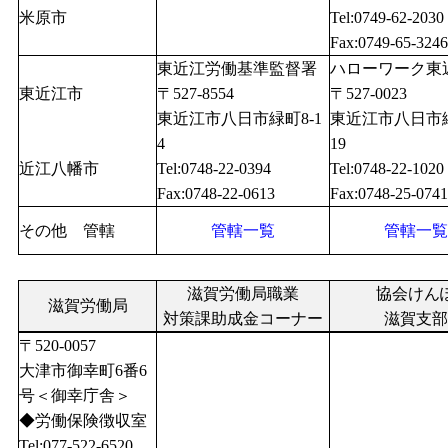
米原市
Tel:0749-62-2030
Fax:0749-65-3246
東近江労働基準監督署
ハローワーク東
東近江市
〒527-8554
〒527-0023
東近江市八日市緑町8-1
東近江市八日市緑
4
19
近江八幡市
Tel:0748-22-0394
Tel:0748-22-1020
Fax:0748-22-0613
Fax:0748-25-0741
その他 管轄
管轄一覧
管轄一覧
滋賀労働局職業
協会けん
滋賀労働局
対策課助成金コーナー
滋賀支部
〒520-0057
大津市御幸町6番6
号＜御幸庁舎＞
◆労働保険徴収室
Tel:077-522-6520