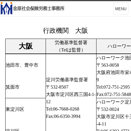
MENU
行政機関 大阪
労働基準監督署
大阪
ハローワー
（Telは監督）
ハローワーク池
池田市、豊中市
〒563-0058
大阪府池田市栄本
淀川労働基準監督署
9
箕面市
〒532-8507
Tel:072-751-2595
大阪市淀川区西三国4-1-
Fax:072-751-5848
12
ハローワーク淀
Tel:06-7668-0268
東淀川区
〒532-0024
Fax:06-6350-3994
大阪市淀川区十
-4-11