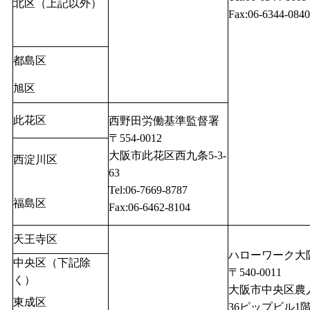
北区（上記以外）
Fax:06-6344-0840
都島区
旭区
此花区
西野田労働基準監督署
〒554-0012
大阪市此花区西九条5-3-
西淀川区
63
Tel:06-7669-8787
福島区
Fax:06-6462-8104
天王寺区
ハローワーク大
中央区（下記除
〒540-0011
く）
大阪市中央区農人橋
東成区
36ピップビル1