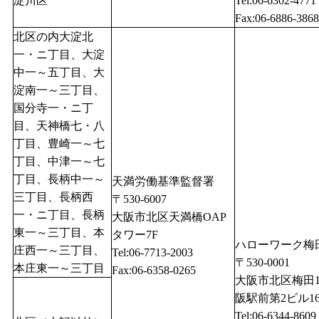
淀川区
Tel:06-6302-4771
Fax:06-6886-3868
北区の内大淀北
一・ニ丁目、大淀
中一～五丁目、大
淀南一～三丁目、
国分寺一・ニ丁
目、天神橋七・八
丁目、豊崎一～七
丁目、中津一～七
丁目、長柄中一～
天満労働基準監督署
三丁目、長柄西
〒530-6007
一・ニ丁目、長柄
大阪市北区天満橋OAP
東一～三丁目、本
タワー7F
ハローワーク梅
庄西一～三丁目、
Tel:06-7713-2003
〒530-0001
本庄東一～三丁目
Fax:06-6358-0265
大阪市北区梅田1-
阪駅前第2ビル1
Tel:06-6344-8609