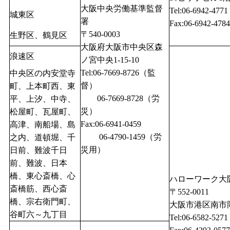
大阪中央労働基準監督
Tel:06-6942-4771
城東区
署
Fax:06-6942-4784
〒540-0003
生野区、鶴見区
大阪府大阪市中央区森
浪速区
ノ宮中央1-15-10
Tel:06-7669-8726（監
中央区の内安堂寺
督）
町、上本町西、東
06-7669-8728（労
平、上汐、中寺、
災）
松屋町、瓦屋町、
Fax:06-6941-0459
高津、南船場、島
06-4790-1459（労
之内、道頓堀、千
災用）
日前、難波千日
前、難波、日本
橋、東心斎橋、心
ハローワーク大
斎橋筋、西心斎
〒552-0011
橋、宗右衛門町、
大阪市港区南市岡1
谷町六～九丁目
Tel:06-6582-5271