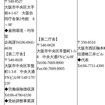
〒540-8527
大阪市中央区大手
前4-1-67 大阪合
同庁舎第2号館 8
～9F
◆雇用環境・均等
室
【第二庁舎】
企画課Tel:06-6941-
〒550-8510
〒540-0028
4630
大阪市西区鞠本町1
大阪市中央区常盤町1-3-
【第二庁舎】
信濃橋三井ビル
8 中央大通FNビル9F
〒540-0028
◆代表
Tel:06-7669-8900
大阪市中央区常盤
Tel:06-7711-4300
Fax:06-7669-8905
町1-3-8 中央大通
FNビル9F/14F/17F/
21F
◆労働保険徴収課
Tel:06-4790-6330
◆受給調整事業課